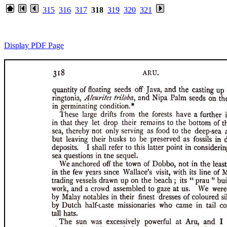
315
316
317
318
319
320
321
Display PDF Page