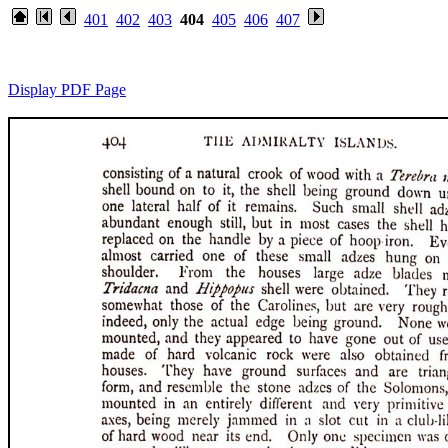
401
402
403
404
405
406
407
Display PDF Page