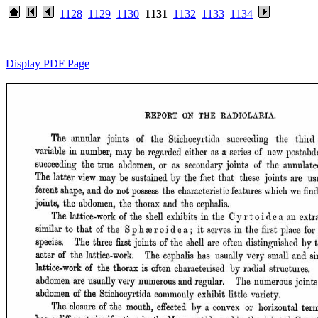
1128
1129
1130
1131
1132
1133
1134
Display PDF Page