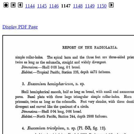
1144
1145
1146
1147
1148
1149
1150
Display PDF Page