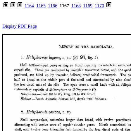
1164
1165
1166
1167
1168
1169
1170
Display PDF Page