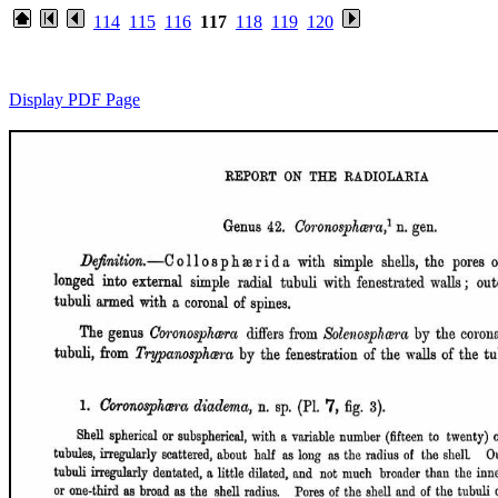
114
115
116
117
118
119
120
Display PDF Page