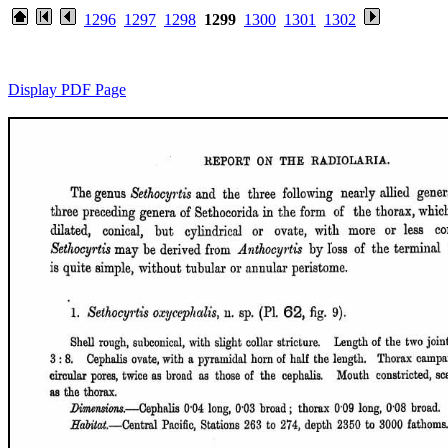
1296
1297
1298
1299
1300
1301
1302
Display PDF Page