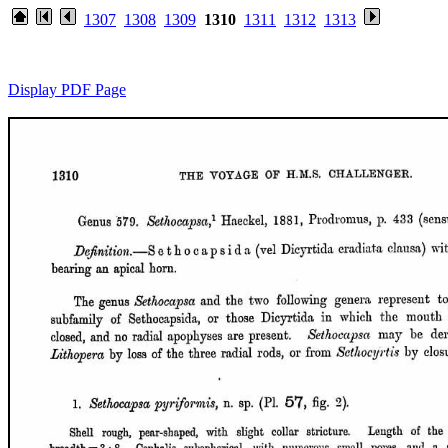
1307
1308
1309
1310
1311
1312
1313
Display PDF Page