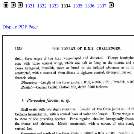
1331
1332
1333
1334
1335
1336
1337
Display PDF Page