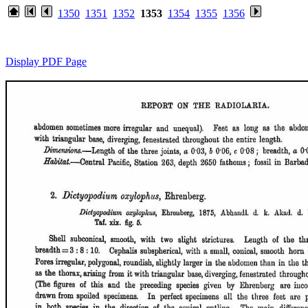
1350
1351
1352
1353
1354
1355
1356
Display PDF Page