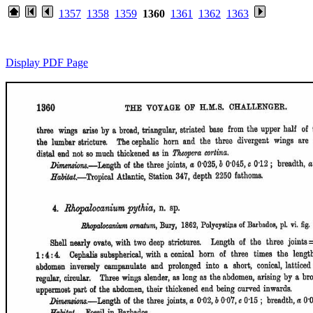
1357
1358
1359
1360
1361
1362
1363
Display PDF Page