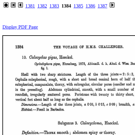
1381
1382
1383
1384
1385
1386
1387
Display PDF Page