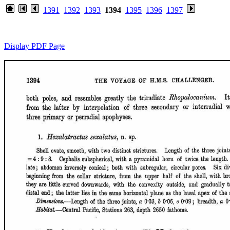
1391
1392
1393
1394
1395
1396
1397
Display PDF Page