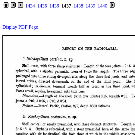
1434
1435
1436
1437
1438
1439
1440
Display PDF Page