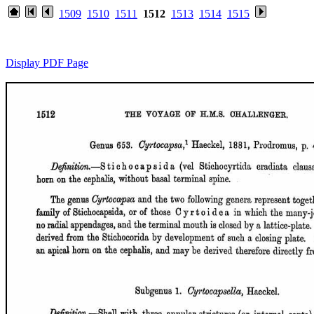
1509
1510
1511
1512
1513
1514
1515
Display PDF Page