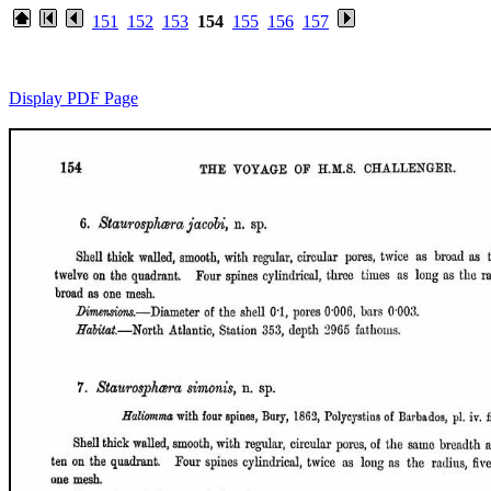
151
152
153
154
155
156
157
Display PDF Page