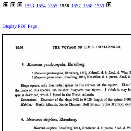
1553
1554
1555
1556
1557
1558
1559
Display PDF Page