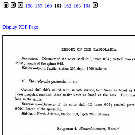
158
159
160
161
162
163
164
Display PDF Page