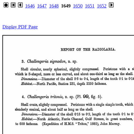
1646
1647
1648
1649
1650
1651
1652
Display PDF Page