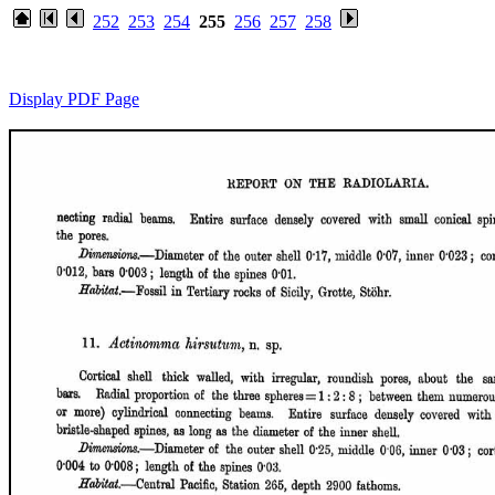
252
253
254
255
256
257
258
Display PDF Page