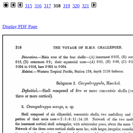
315
316
317
318
319
320
321
Display PDF Page