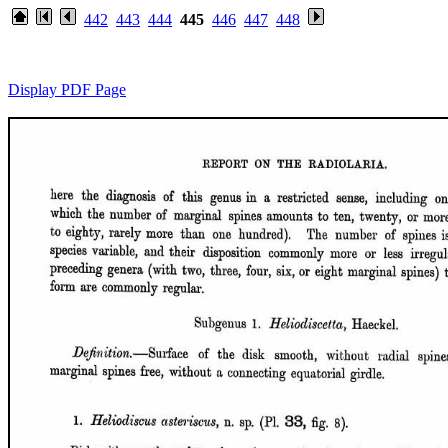
442
443
444
445
446
447
448
Display PDF Page