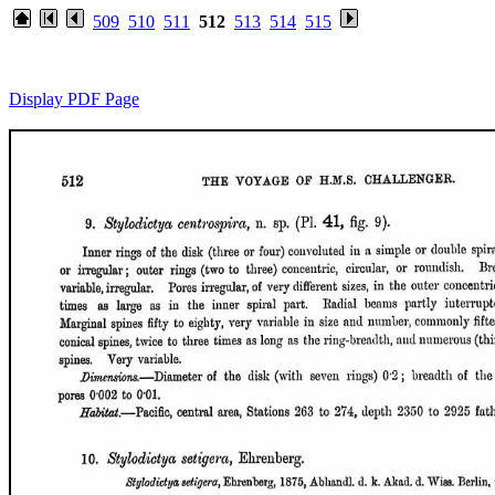
509
510
511
512
513
514
515
Display PDF Page