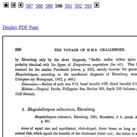
587
588
589
590
591
592
593
Display PDF Page