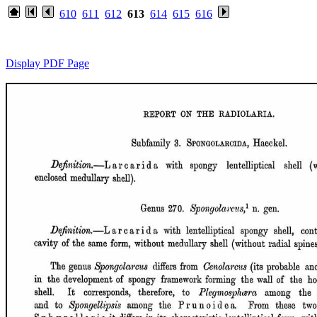
610
611
612
613
614
615
616
Display PDF Page