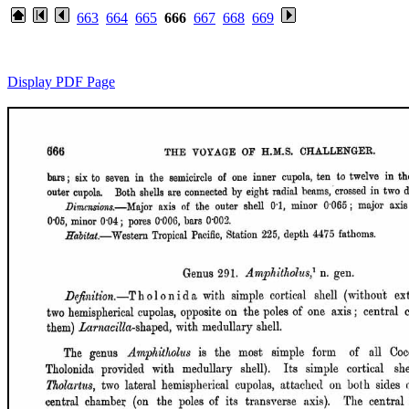
663
664
665
666
667
668
669
Display PDF Page