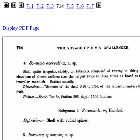
711
712
713
714
715
716
717
Display PDF Page