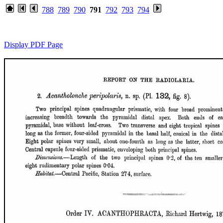
788
789
790
791
792
793
794
Display PDF Page