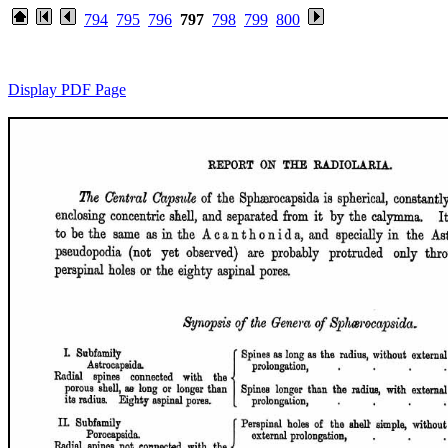
794
795
796
797
798
799
800
Display PDF Page