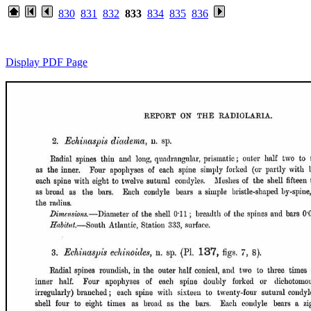
830
831
832
833
834
835
836
Display PDF Page