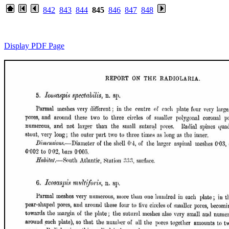
842
843
844
845
846
847
848
Display PDF Page