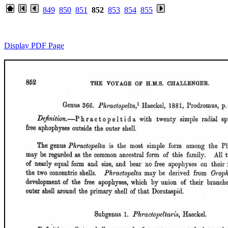
849
850
851
852
853
854
855
Display PDF Page