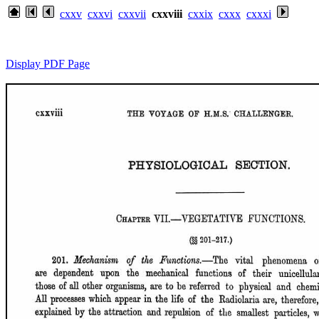
cxxv
cxxvi
cxxvii
cxxviii
cxxix
cxxx
cxxxi
Display PDF Page