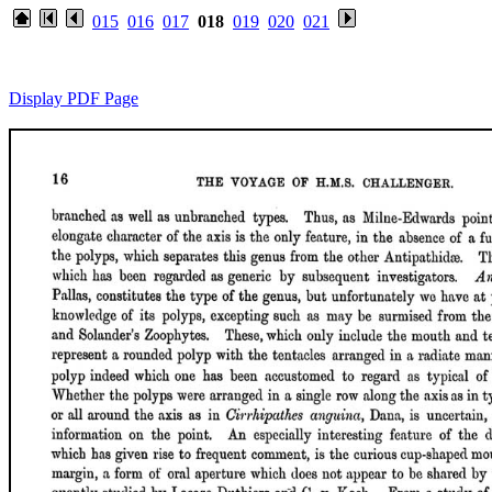
015
016
017
018
019
020
021
Display PDF Page