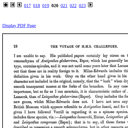
017
018
019
020
021
022
023
Display PDF Page