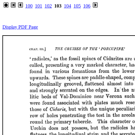
100
101
102
103
104
105
106
Display PDF Page