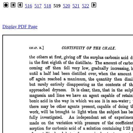
516
517
518
519
520
521
522
Display PDF Page