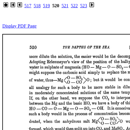
517
518
519
520
521
522
523
Display PDF Page