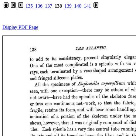
135
136
137
138
139
140
141
Display PDF Page