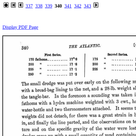
337
338
339
340
341
342
343
Display PDF Page