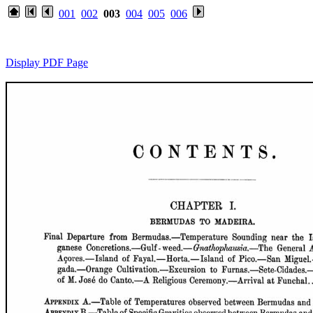
001
002
003
004
005
006
Display PDF Page