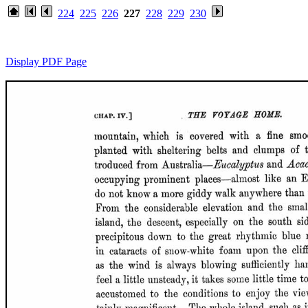
224
225
226
227
228
229
230
Display PDF Page