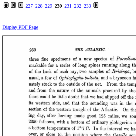
227
228
229
230
231
232
233
Display PDF Page