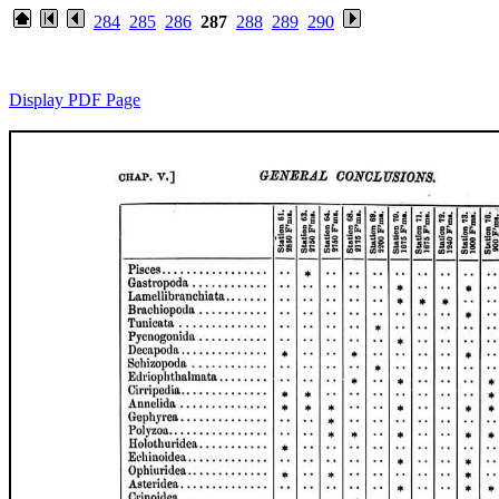
284
285
286
287
288
289
290
Display PDF Page