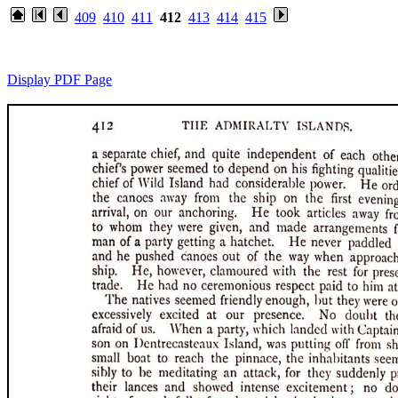
409
410
411
412
413
414
415
Display PDF Page