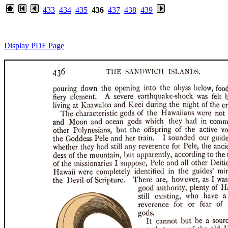
433
434
435
436
437
438
439
Display PDF Page