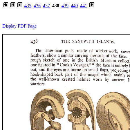
435
436
437
438
439
440
441
Display PDF Page