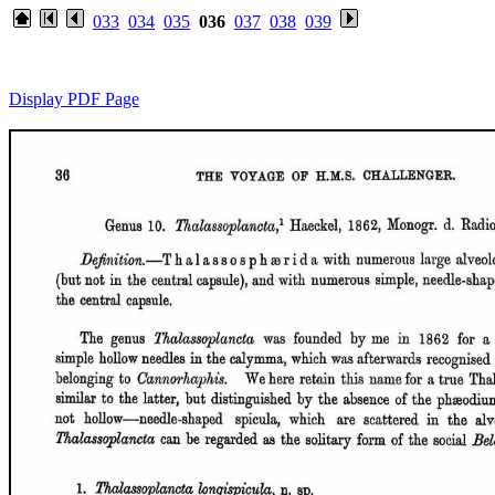
033
034
035
036
037
038
039
Display PDF Page