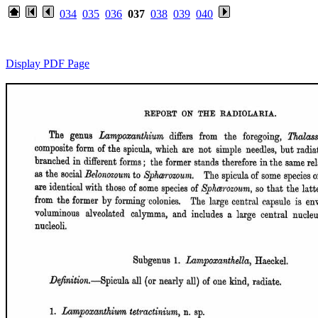
034
035
036
037
038
039
040
Display PDF Page