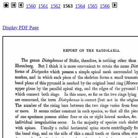
1560
1561
1562
1563
1564
1565
1566
Display PDF Page